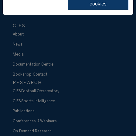
cookies
CIES
About
News
Media
Documentation Centre
Bookshop
Contact
RESEARCH
CIES Football Observatory
CIES Sports Intelligence
Publications
Conferences & Webinars
On-Demand Research