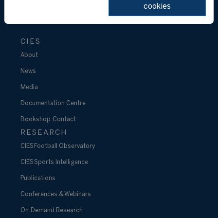
cookies
CIES
About
News
Media
Documentation Centre
Bookshop
Contact
RESEARCH
CIES Football Observatory
CIES Sports Intelligence
Publications
Conferences & Webinars
On-Demand Research