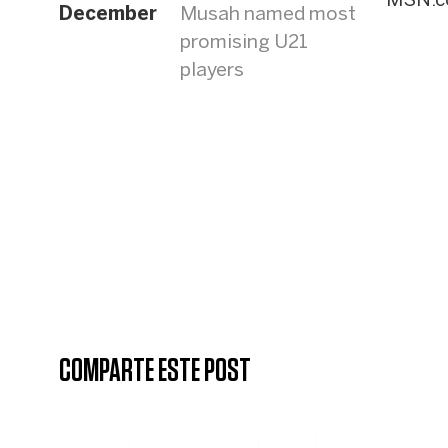
MSN.
December
Musah named most
promising U21
players
COMPARTE ESTE POST