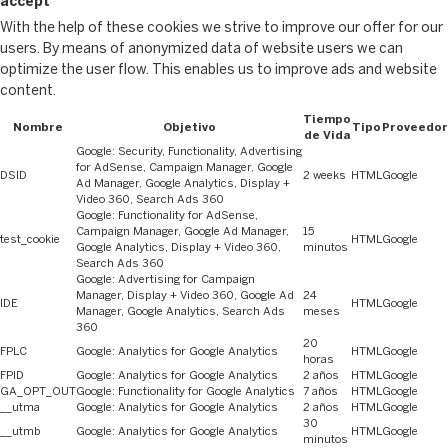
accept
With the help of these cookies we strive to improve our offer for our
users. By means of anonymized data of website users we can
optimize the user flow. This enables us to improve ads and website
content.
Tiempo
Nombre
Objetivo
Tipo
Proveedor
de Vida
Google: Security, Functionality, Advertising
for AdSense, Campaign Manager, Google
DSID
2 weeks
HTML
Google
Ad Manager, Google Analytics, Display +
Video 360, Search Ads 360
Google: Functionality for AdSense,
Campaign Manager, Google Ad Manager,
15
test_cookie
HTML
Google
Google Analytics, Display + Video 360,
minutos
Search Ads 360
Google: Advertising for Campaign
Manager, Display + Video 360, Google Ad
24
IDE
HTML
Google
Manager, Google Analytics, Search Ads
meses
360
20
FPLC
Google: Analytics for Google Analytics
HTML
Google
horas
FPID
Google: Analytics for Google Analytics
2 años
HTML
Google
GA_OPT_OUT
Google: Functionality for Google Analytics
7 años
HTML
Google
__utma
Google: Analytics for Google Analytics
2 años
HTML
Google
30
__utmb
Google: Analytics for Google Analytics
HTML
Google
minutos