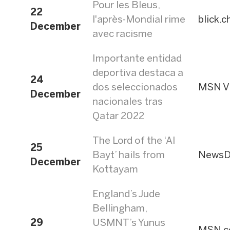
Pour les Bleus,
22
l'après-Mondial rime
blick.c
December
avec racisme
Importante entidad
deportiva destaca a
24
dos seleccionados
MSN V
December
nacionales tras
Qatar 2022
The Lord of the ‘Al
25
Bayt’ hails from
NewsD
December
Kottayam
England’s Jude
Bellingham,
29
USMNT’s Yunus