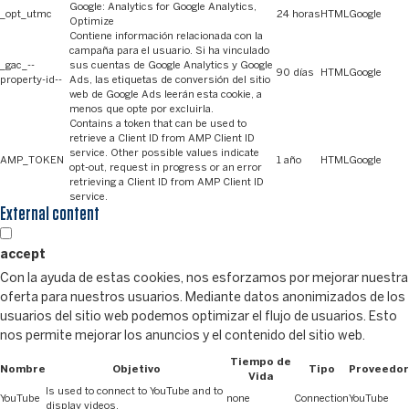
Google: Analytics for Google Analytics,
_opt_utmc
24 horas
HTML
Google
Optimize
Contiene información relacionada con la
campaña para el usuario. Si ha vinculado
_gac_--
sus cuentas de Google Analytics y Google
90 días
HTML
Google
property-id--
Ads, las etiquetas de conversión del sitio
web de Google Ads leerán esta cookie, a
menos que opte por excluirla.
Contains a token that can be used to
retrieve a Client ID from AMP Client ID
service. Other possible values indicate
AMP_TOKEN
1 año
HTML
Google
opt-out, request in progress or an error
retrieving a Client ID from AMP Client ID
service.
External content
accept
Con la ayuda de estas cookies, nos esforzamos por mejorar nuestra
oferta para nuestros usuarios. Mediante datos anonimizados de los
usuarios del sitio web podemos optimizar el flujo de usuarios. Esto
nos permite mejorar los anuncios y el contenido del sitio web.
Tiempo de
Nombre
Objetivo
Tipo
Proveedor
Vida
Is used to connect to YouTube and to
YouTube
none
Connection
YouTube
display videos.