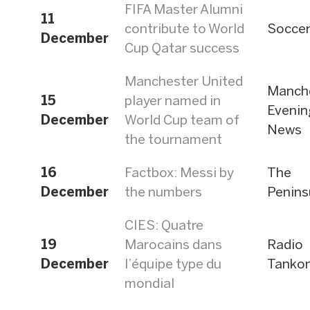
FIFA Master Alumni
11
contribute to World
Socce
December
Cup Qatar success
Manchester United
Manch
15
player named in
Evenin
December
World Cup team of
News
the tournament
16
Factbox: Messi by
The
December
the numbers
Penins
CIES: Quatre
19
Marocains dans
Radio
December
l’équipe type du
Tanko
mondial