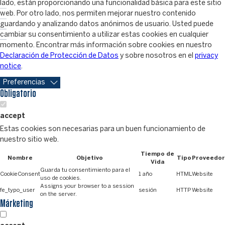
lado, están proporcionando una funcionalidad básica para este sitio
web. Por otro lado, nos permiten mejorar nuestro contenido
guardando y analizando datos anónimos de usuario. Usted puede
cambiar su consentimiento a utilizar estas cookies en cualquier
momento. Encontrar más información sobre cookies en nuestro
Declaración de Protección de Datos
y sobre nosotros en el
privacy
notice
.
Preferencias
Obligatorio
accept
Estas cookies son necesarias para un buen funcionamiento de
nuestro sitio web.
Tiempo de
Nombre
Objetivo
Tipo
Proveedor
Vida
Guarda tu consentimiento para el
CookieConsent
1 año
HTML
Website
uso de cookies.
Assigns your browser to a session
fe_typo_user
sesión
HTTP
Website
on the server.
Márketing