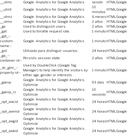
__utmc
Google: Analytics for Google Analytics
sesión
HTML
Google
10
__utmt
Google: Analytics for Google Analytics
HTML
Google
minutos
__utmz
Google: Analytics for Google Analytics
6 meses
HTML
Google
__utmv
Google: Analytics for Google Analytics
2 años
HTML
Google
_ga
Used to distinguish users.
2 años
HTML
Google
_gat
Used to throttle request rate.
1 minuto
HTML
Google
_gat_--
custom-
Google: Analytics for Google Analytics
1 minuto
HTML
Google
name--
_gid
Utilizado para distinguir usuarios.
24 horas
HTML
Google
_ga_--
Persists session state.
2 años
HTML
Google
container-id--
Used by DoubleClick (Google Tag
_dc_gtm_--
Manager) to help identify the visitors by
1 minuto
HTML
Google
property-id--
either age, gender or interests.
Google: Analytics for Google Analytics,
_gaexp
93 días
HTML
Google
Optimize
Google: Analytics for Google Analytics,
10
_gaexp_rc
HTML
Google
Optimize
seconds
Google: Analytics for Google Analytics,
_opt_awcid
24 horas
HTML
Google
Optimize
Google: Analytics for Google Analytics,
_opt_awmid
24 horas
HTML
Google
Optimize
Google: Analytics for Google Analytics,
_opt_awgid
24 horas
HTML
Google
Optimize
Google: Analytics for Google Analytics,
_opt_awkid
24 horas
HTML
Google
Optimize