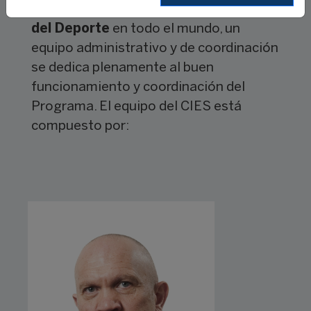
Internacional FIFA/CIES de Gestión
del Deporte
en todo el mundo, un
equipo administrativo y de coordinación
se dedica plenamente al buen
funcionamiento y coordinación del
Programa. El equipo del CIES está
compuesto por: