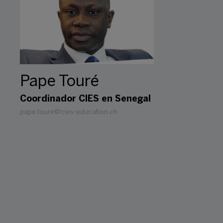
Pape Touré
Coordinador CIES en Senegal
pape.toure@cies-education.ch