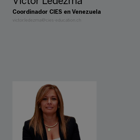
Víctor Ledezma
Coordinador CIES en Venezuela
victor.ledezma@cies-education.ch