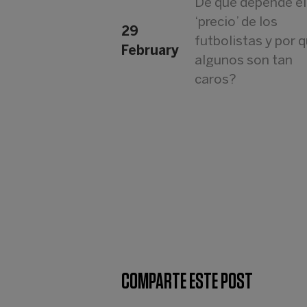
De qué depende el
‘precio’ de los
29
futbolistas y por 
February
algunos son tan
caros?
COMPARTE ESTE POST