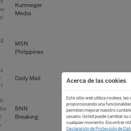
ts
Kumneger
be
Media
rd
ng
MSN
Philippines
rs
y
Daily Mail
Acerca de las cookies
s?
Este sitio web utiliza cookies, las
ds
proporcionando una funcionalidad 
ia
BNN
permiten mejorar nuestro conten
l
Breaking
usuario. Usted puede cambiar su c
cualquier momento. Encontrar má
p
Declaración de Protección de Da