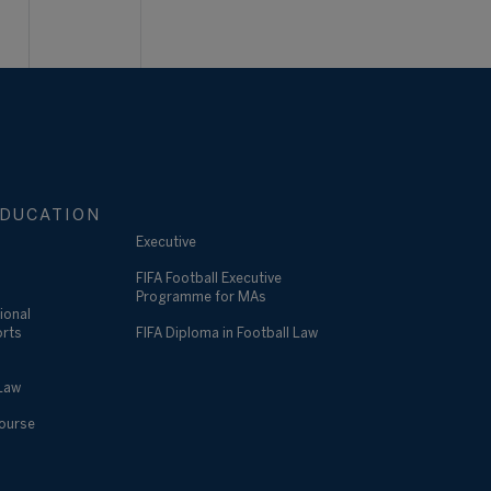
DUCATION
Executive
FIFA Football Executive
Programme for MAs
ional
orts
FIFA Diploma in Football Law
 Law
Course