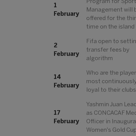
Program for Spor
1
Management will 
February
offered for the thi
time on the island
Fifa open to setti
2
transfer fees by
February
algorithm
Who are the playe
14
most continuousl
February
loyal to their club
Yashmin Juan Lea
17
as CONCACAF Med
February
Officer in Inaugura
Women's Gold Cu