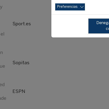
 y
Preferencias
Denega
Sport.es
c
 el
ón
Sopitas
que
ted
ESPN
ade