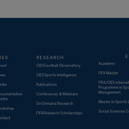
E
IES
RESEARCH
Academic
bout
CIES Football Observatory
FIFA Master
ews
CIES Sports Intelligence
FIFA/CIES Internat
edia
Publications
Programme in Sp
Management
ocumentation
Conferences & Webinars
entre
Master in Sports
On-Demand Research
ookshop
Social Sciences 
FIFA Research Scholarships
ontact