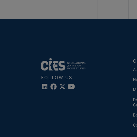
C
A
FOLLOW US
N
M
D
C
B
C