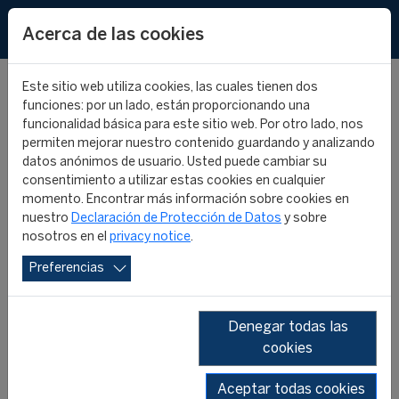
EN
FR
Acerca de las cookies
Este sitio web utiliza cookies, las cuales tienen dos
funciones: por un lado, están proporcionando una
funcionalidad básica para este sitio web. Por otro lado, nos
permiten mejorar nuestro contenido guardando y analizando
Premio de la Red
datos anónimos de usuario. Usted puede cambiar su
consentimiento a utilizar estas cookies en cualquier
Universitaria
momento. Encontrar más información sobre cookies en
nuestro
Declaración de Protección de Datos
y sobre
nosotros en el
privacy notice
.
Internacional FIFA/CIES
Preferencias
2026
Denegar todas las
PROGRAMA INTERNACIONAL FIFA/CIES
cookies
DE GESTIÓN DEL DEPORTE
24 enero 2026
Aceptar todas cookies