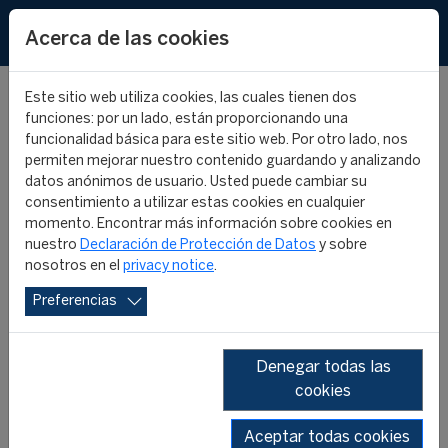
EN
FR
Acerca de las cookies
Este sitio web utiliza cookies, las cuales tienen dos
funciones: por un lado, están proporcionando una
funcionalidad básica para este sitio web. Por otro lado, nos
permiten mejorar nuestro contenido guardando y analizando
Zimbabue: Los
datos anónimos de usuario. Usted puede cambiar su
consentimiento a utilizar estas cookies en cualquier
estudiantes del primer
momento. Encontrar más información sobre cookies en
nuestro
Declaración de Protección de Datos
y sobre
nosotros en el
privacy notice
.
Programa Internacional
Preferencias
MSU/ZIFA/FIFA/CIES han
Denegar todas las
comenzado las clases
cookies
PROGRAMA INTERNACIONAL FIFA/CIES
Aceptar todas cookies
DE GESTIÓN DEL DEPORTE