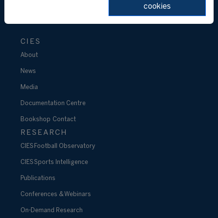
cookies
CIES
About
News
Media
Documentation Centre
Bookshop
Contact
RESEARCH
CIES Football Observatory
CIES Sports Intelligence
Publications
Conferences & Webinars
On-Demand Research