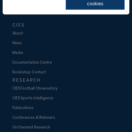
cookies
CIES
About
News
Media
Documentation Centre
Bookshop
Contact
RESEARCH
CIES Football Observatory
CIES Sports Intelligence
Publications
Conferences & Webinars
On-Demand Research