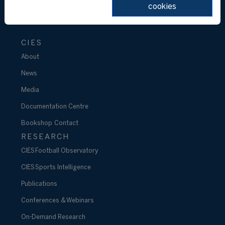
cookies
CIES
About
News
Media
Documentation Centre
Bookshop
Contact
RESEARCH
CIES Football Observatory
CIES Sports Intelligence
Publications
Conferences & Webinars
On-Demand Research