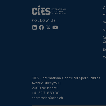
C
A
FOLLOW US
N
M
D
C
B
C
CIES - International Centre for Sport Studies
Avenue DuPeyrou 1
2000 Neuchâtel
+41 32 718 39 00
secretariat@cies.ch