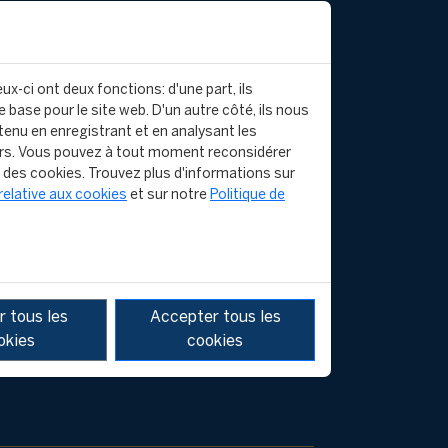
DUCATION
Executive
FIFA Football Executive
ux-ci ont deux fonctions: d'une part, ils
Programme for MAs
 base pour le site web. D'un autre côté, ils nous
ional
enu en enregistrant et en analysant les
orts
FIFA Diploma in Football Law
rs. Vous pouvez à tout moment reconsidérer
n des cookies. Trouvez plus d'informations sur
 Law
relative aux cookies
et sur notre
Politique de
Course
 tous les
Accepter tous les
okies
cookies