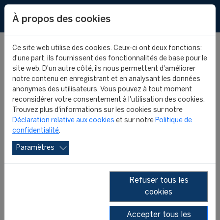
EN
ES
À propos des cookies
Ce site web utilise des cookies. Ceux-ci ont deux fonctions:
d'une part, ils fournissent des fonctionnalités de base pour le
site web. D'un autre côté, ils nous permettent d'améliorer
notre contenu en enregistrant et en analysant les données
Le CIES lance
anonymes des utilisateurs. Vous pouvez à tout moment
reconsidérer votre consentement à l'utilisation des cookies.
officiellement son
Trouvez plus d'informations sur les cookies sur notre
Déclaration relative aux cookies
et sur notre
Politique de
confidentialité
.
20ème partenariat
Paramètres
académique en Arabie
Refuser tous les
saoudite
cookies
PROGRAMME INTERNATIONAL
Accepter tous les
FIFA/CIES EN MANAGEMENT DU SPORT