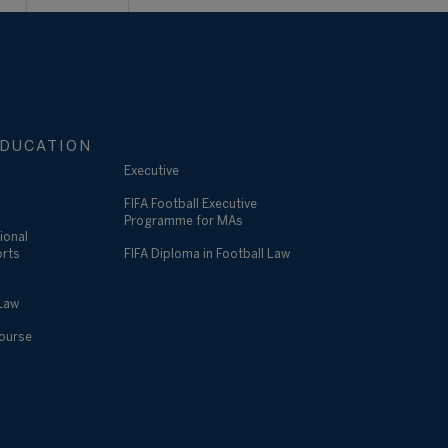
DUCATION
Executive
FIFA Football Executive
Programme for MAs
ional
orts
FIFA Diploma in Football Law
 Law
Course