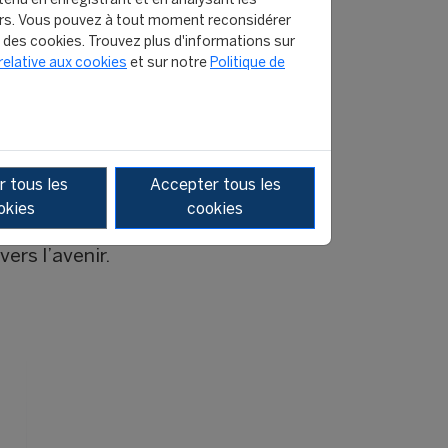
enu en enregistrant et en analysant les
ortive et formation en
rs. Vous pouvez à tout moment reconsidérer
n des cookies. Trouvez plus d'informations sur
relative aux cookies
et sur notre
Politique de
énégalaise de Football.
recteur de l’INSEPS, Pr
ecteur sportif.
x-ci rejoignent ainsi les
 tous les
Accepter tous les
21 pays et représente plus
okies
cookies
ort sénégalais, et plus
ers l’avenir.