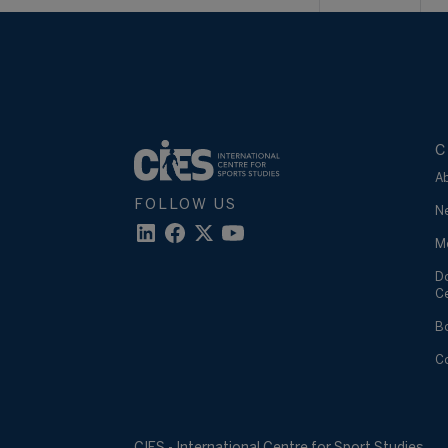
C
A
FOLLOW US
N
M
D
C
B
C