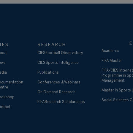
E
IES
RESEARCH
Academic
bout
CIES Football Observatory
FIFA Master
ews
CIES Sports Intelligence
FIFA/CIES Internat
edia
Publications
Programme in Sp
Management
ocumentation
Conferences & Webinars
entre
Master in Sports
On-Demand Research
ookshop
Social Sciences 
FIFA Research Scholarships
ontact