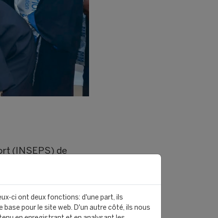
port (INSEPS) de
plômes de la 19ᵉ promotion
st tenu à l’Auditorium
ux-ci ont deux fonctions: d'une part, ils
 base pour le site web. D'un autre côté, ils nous
e des Nations 2026