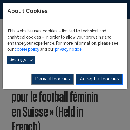
FR
About Cookies
This website uses cookies – limited to technical and
analytical cookies – in order to allow your browsing and
enhance your experience. For more information, please see
Conférence: « L’Eurofoot
our
cookie policy
and our
privacy notice
.
Settings
2025 et après : enjeux,
perspectives et héritage
Deny all cookies
Accept all cookies
pour le football féminin
en Suisse » (Held in
French)